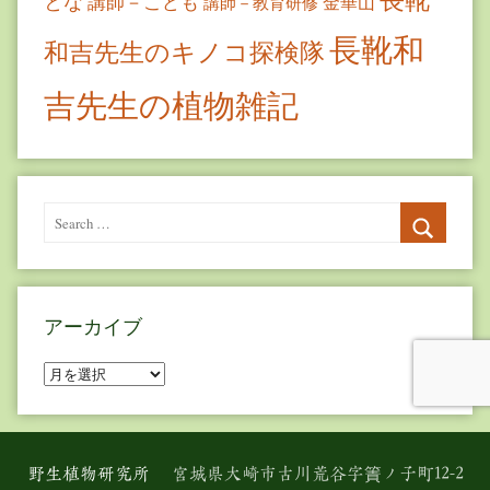
とな
講師－こども
金華山
講師－教育研修
長靴和
和吉先生のキノコ探検隊
吉先生の植物雑記
Search
for:
Search
アーカイブ
ア
ー
カ
イ
野生植物研究所
宮城県大崎市古川荒谷字簀ノ子町12-2