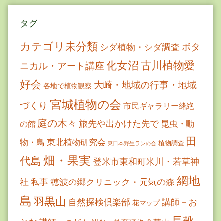
タグ
カテゴリ未分類
ボタ
シダ植物・シダ調査
古川植物愛
化女沼
ニカル・アート講座
好会
大崎・地域の行事・地域
各地で植物観察
宮城植物の会
づくり
市民ギャラリー緒絶
庭の木々
旅先や出かけた先で
昆虫・動
の館
田
物・鳥
東北植物研究会
植物調査
東日本野生ランの会
畑・果実
代島
登米市東和町米川・若草神
網地
社
私事
穂波の郷クリニック・元気の森
島
羽黒山
自然探検倶楽部
講師－お
花マップ
長靴