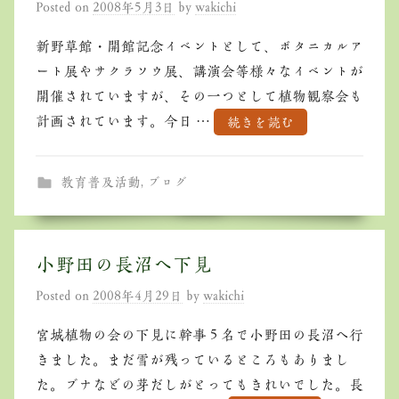
Posted on
2008年5月3日
by
wakichi
新野草館・開館記念イベントとして、ボタニカルア
ート展やサクラソウ展、講演会等様々なイベントが
開催されていますが、その一つとして植物観察会も
計画されています。今日 …
続きを読む
教育普及活動
,
ブログ
小野田の長沼へ下見
Posted on
2008年4月29日
by
wakichi
宮城植物の会の下見に幹事５名で小野田の長沼へ行
きました。まだ雪が残っているところもありまし
た。ブナなどの芽だしがとってもきれいでした。長