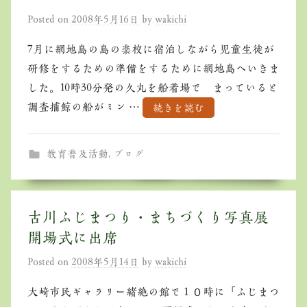
Posted on
2008年5月16日
by
wakichi
7月に網地島の島の楽校に宿泊しながら児童生徒が
研修をするための準備をするために網地島へいきま
した。10時30分発の久丸を船着場で まっていると
調査捕鯨の船がミン …
続きを読む
教育普及活動
,
ブログ
古川ふじまつり・まちづくり写真展
開場式に出席
Posted on
2008年5月14日
by
wakichi
大崎市民ギャラリー緒絶の館で１０時に「ふじまつ