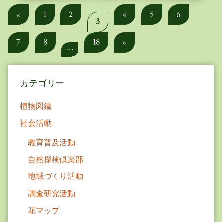
投
Previous
«
1
2
4
5
6
3
Posts
稿
Next
7
8
18
»
の
…
Posts
ペ
カテゴリー
ー
ジ
植物図鑑
送
社会活動
り
教育普及活動
自然探検倶楽部
地域づくり活動
調査研究活動
花マップ