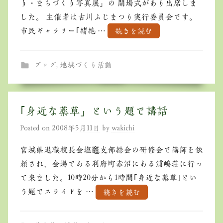
り・まちづくり写真展」の 開場式があり出席しま
した。 主催者は古川ふじまつり実行委員会です。
市民ギャラリー｢緒絶 …
続きを読む
ブログ
,
地域づくり活動
｢身近な薬草」という題で講話
Posted on
2008年5月11日
by
wakichi
宮城県退職校長会塩竈支部総会の研修会で講師を依
頼され、会場である利府町赤沼にある浦嶋荘に行っ
て来ました。10時20分から1時間｢身近な薬草｣とい
う題でスライドを …
続きを読む