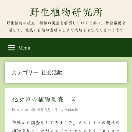
Skip
野生植物研究所
to
content
野生植物の植生・植相の実態を解明していくと共に、社会活動を
通じて、地域の自然の素晴らしさや大切さを伝えてまいります
Menu
カテゴリー:
社会活動
化女沼の植物調査 ２
Posted on
2008年6月4日
by
wakichi
午後から調査をしてきました。ダムサイトの場所の
植物を見ましたがシロバナアカツメクサ（セッカツ