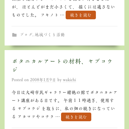
が、 ほとんどがまだ小さくて、 描くには適さない
ものでした。 フキノト …
続きを読む
ブログ
,
地域づくり活動
ボタニカルアートの材料、ヤブコウ
ジ
Posted on
2008年1月9日
by
wakichi
今日は大崎市民ギャラリー緒絶の館でボタニカルア
ート講座がある日です。 午前１１時過ぎ、使用す
る ヤブコウジ を取りに、私の畑の続きになってい
る アカマツやコナラ …
続きを読む