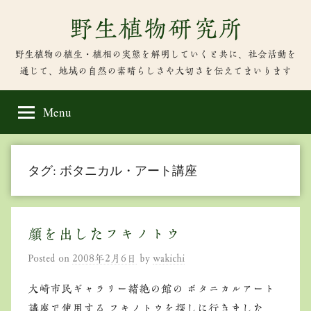
Skip
野生植物研究所
to
content
野生植物の植生・植相の実態を解明していくと共に、社会活動を
通じて、地域の自然の素晴らしさや大切さを伝えてまいります
Menu
タグ:
ボタニカル・アート講座
顔を出したフキノトウ
Posted on
2008年2月6日
by
wakichi
大崎市民ギャラリー緒絶の館の ボタニカルアート
講座で使用する フキノトウを探しに行きました