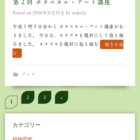
第２回 ボタニカル・アート講座
Posted on
2006年11月15日
by
wakichi
午後１時３０分から ボタニカル・アート講座があ
りました。 今日は、ホオズキを題材にして取り組
みました。 ホオズキを題材に取り組む
続きを読
む
ブログ
投
Next
2
3
»
1
Posts
稿
の
カテゴリー
ペ
植物図鑑