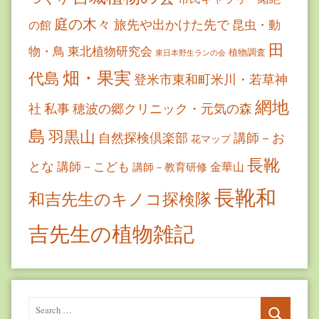
庭の木々
旅先や出かけた先で
昆虫・動
の館
田
物・鳥
東北植物研究会
植物調査
東日本野生ランの会
畑・果実
代島
登米市東和町米川・若草神
網地
社
私事
穂波の郷クリニック・元気の森
島
羽黒山
自然探検倶楽部
講師－お
花マップ
長靴
とな
講師－こども
金華山
講師－教育研修
長靴和
和吉先生のキノコ探検隊
吉先生の植物雑記
Search