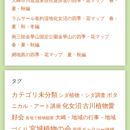
大崎市川渡温泉自然遊歩道の四季・花マップ 春・
夏・秋編
ラムサール条約湿地化女沼の四季・花マップ 春・
夏・秋・冬編
南三陸金華山国定公園金華山の四季・花マップ
春・夏・秋編
網地島の四季・花マップ 夏・秋編
タグ
カテゴリ未分類
ボタ
シダ植物・シダ調査
古川植物愛
化女沼
ニカル・アート講座
好会
大崎・地域の行事・地域
各地で植物観察
宮城植物の会
づくり
市民ギャラリー緒絶