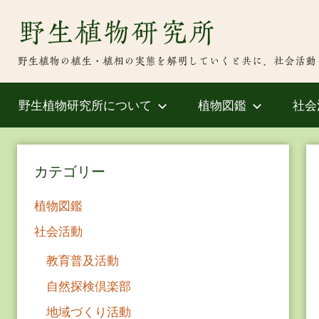
Skip
野生植物研究所
to
content
野生植物の植生・植相の実態を解明していくと共に、社会活動
野生植物研究所について
植物図鑑
社会
カテゴリー
植物図鑑
社会活動
教育普及活動
自然探検倶楽部
地域づくり活動