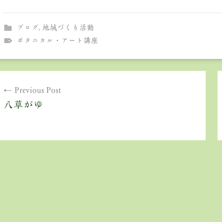
ブログ
,
地域づくり活動
ボタニカル・アート講座
投
Previous Post
稿
八草がゆ
ナ
ビ
ゲ
ー
シ
ョ
ン