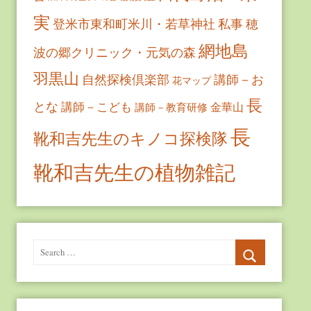
実
登米市東和町米川・若草神社
私事
穂
網地島
波の郷クリニック・元気の森
羽黒山
自然探検倶楽部
講師－お
花マップ
長
とな
講師－こども
金華山
講師－教育研修
長
靴和吉先生のキノコ探検隊
靴和吉先生の植物雑記
Search
for:
Search