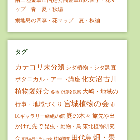
ップ 春・夏・秋編
網地島の四季・花マップ 夏・秋編
タグ
カテゴリ未分類
シダ植物・シダ調査
古川
化女沼
ボタニカル・アート講座
植物愛好会
大崎・地域の
各地で植物観察
宮城植物の会
行事・地域づくり
市
庭の木々
旅先や出
民ギャラリー緒絶の館
かけた先で
昆虫・動物・鳥
東北植物研究
畑・果
田代島
会
植物調査
東日本野生ランの会