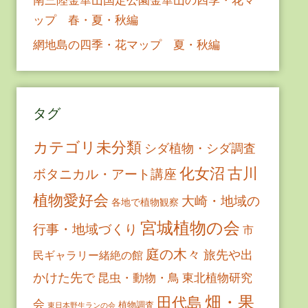
ップ 春・夏・秋編
網地島の四季・花マップ 夏・秋編
タグ
カテゴリ未分類
シダ植物・シダ調査
古川
化女沼
ボタニカル・アート講座
植物愛好会
大崎・地域の
各地で植物観察
宮城植物の会
行事・地域づくり
市
庭の木々
旅先や出
民ギャラリー緒絶の館
かけた先で
昆虫・動物・鳥
東北植物研究
畑・果
田代島
会
植物調査
東日本野生ランの会