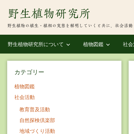
Skip
野生植物研究所
to
content
野生植物の植生・植相の実態を解明していくと共に、社会活動
野生植物研究所について
植物図鑑
社会
カテゴリー
植物図鑑
社会活動
教育普及活動
自然探検倶楽部
地域づくり活動