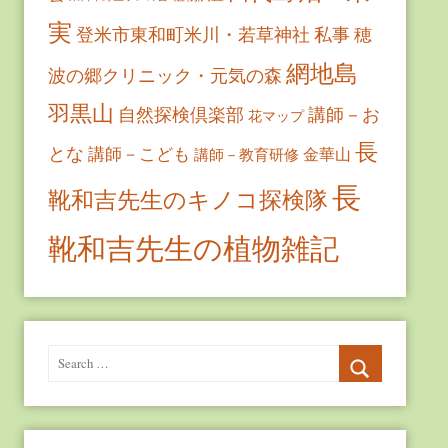
実
登米市東和町米川・若草神社
私事
穂
網地島
波の郷クリニック・元気の森
羽黒山
自然探検倶楽部
講師－お
花マップ
長
とな
講師－こども
金華山
講師－教育研修
長
靴和吉先生のキノコ探検隊
靴和吉先生の植物雑記
Search
for:
Search