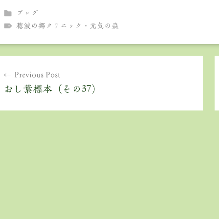
ブログ
穂波の郷クリニック・元気の森
投
Previous Post
稿
おし葉標本（その37）
ナ
ビ
ゲ
ー
シ
ョ
ン