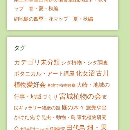
ップ 春・夏・秋編
網地島の四季・花マップ 夏・秋編
タグ
カテゴリ未分類
シダ植物・シダ調査
古川
化女沼
ボタニカル・アート講座
植物愛好会
大崎・地域の
各地で植物観察
宮城植物の会
行事・地域づくり
市
庭の木々
旅先や出
民ギャラリー緒絶の館
かけた先で
昆虫・動物・鳥
東北植物研究
畑・果
田代島
会
植物調査
東日本野生ランの会