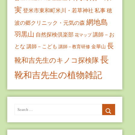
実
登米市東和町米川・若草神社
私事
穂
網地島
波の郷クリニック・元気の森
羽黒山
自然探検倶楽部
講師－お
花マップ
長
とな
講師－こども
金華山
講師－教育研修
長
靴和吉先生のキノコ探検隊
靴和吉先生の植物雑記
Search
for:
Search