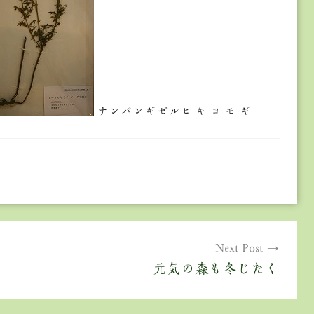
ナンバンギゼルヒ キ ヨ モ ギ
Next Post
元気の森も冬じたく