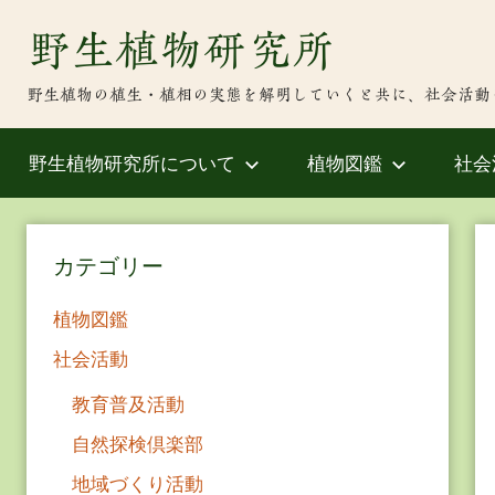
Skip
野生植物研究所
to
content
野生植物の植生・植相の実態を解明していくと共に、社会活動
野生植物研究所について
植物図鑑
社会
カテゴリー
植物図鑑
社会活動
教育普及活動
自然探検倶楽部
地域づくり活動