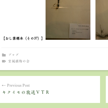
【おし葉標本（その37）】
ブログ
宮城植物の会
投
Previous Post
稿
キクイモの放送ＶＴＲ
ナ
ビ