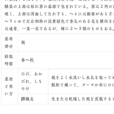
鱗茎の上部は枯れ葉の基部で包まれている。葉は２列の
硬く、上部は湾曲してたれ下り、へりには鋸歯がありざ
～５ｃｍで左右相称の淡黄緑色で香気のある花を横向き
は通常、一茎一花であるが、稀に２～３個のものもある
薬用
根
部分
採取
春～秋
時期
ひび、あか
根をよく水洗いし水気を取って
薬効
びれ、しも
飯粒で練って、ガーゼか布にの
と用
やけ
い方
膵臓炎
生または乾燥した根を煎服する