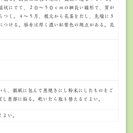
扇状にでて、２０～５０ｃｍの細長い線形で、質が
らつく。４～５月、根元から花茎をだし、先端に３
につける。唇弁は厚く濃い紅紫色の斑点がある。花
。
から、銀紙に包んで黒焼きにし粉末にしたものをご
ばし患部に貼る。乾いたら取り替えるとよい。
とよい。