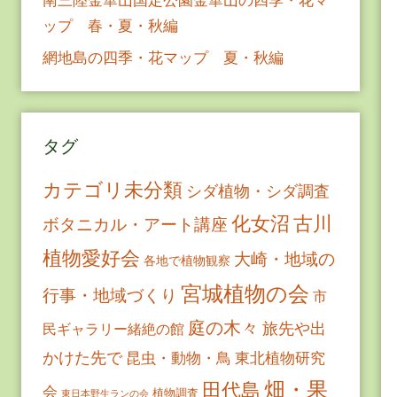
ップ 春・夏・秋編
網地島の四季・花マップ 夏・秋編
タグ
カテゴリ未分類
シダ植物・シダ調査
古川
化女沼
ボタニカル・アート講座
植物愛好会
大崎・地域の
各地で植物観察
宮城植物の会
行事・地域づくり
市
庭の木々
旅先や出
民ギャラリー緒絶の館
かけた先で
昆虫・動物・鳥
東北植物研究
畑・果
田代島
会
植物調査
東日本野生ランの会