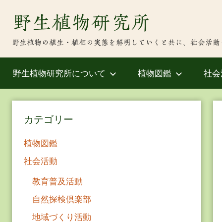
Skip
野生植物研究所
to
content
野生植物の植生・植相の実態を解明していくと共に、社会活動
野生植物研究所について
植物図鑑
社会
カテゴリー
植物図鑑
社会活動
教育普及活動
自然探検倶楽部
地域づくり活動