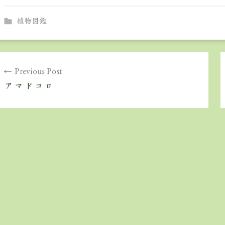
植物図鑑
投
Previous Post
稿
アマドコロ
ナ
ビ
ゲ
ー
シ
ョ
ン