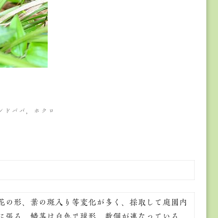
ンドババ，ホクロ
花の形、葉の斑入り等変化が多く、採取して庭園内
に張る。鱗茎は白色で球形、数個が連なっている。