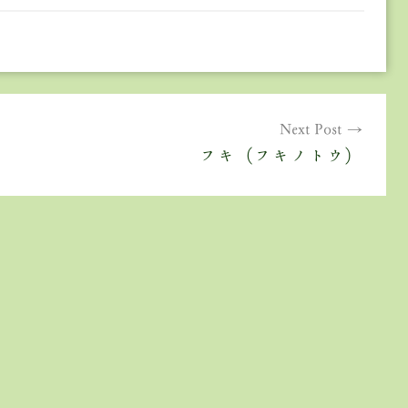
Next Post
フキ（フキノトウ）