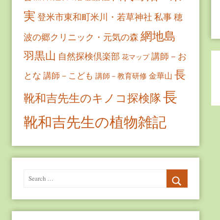
実
登米市東和町米川・若草神社
私事
穂
網地島
波の郷クリニック・元気の森
羽黒山
自然探検倶楽部
講師－お
花マップ
長
とな
講師－こども
金華山
講師－教育研修
長
靴和吉先生のキノコ探検隊
靴和吉先生の植物雑記
Search
for:
Search