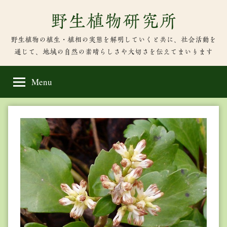
Skip
野生植物研究所
to
content
野生植物の植生・植相の実態を解明していくと共に、社会活動を
通じて、地域の自然の素晴らしさや大切さを伝えてまいります
Menu