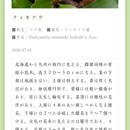
フッキソウ
■科名：
ツゲ科
■属名：フッキソウ属
■学名：Pachysandra terminalis Siebold et Zucc.
2018-07-01
北海道から九州の林内に生える、雌雄同株の常
緑小低木。高さ２０～３０ｃｍになる。茎の下
部は地面をはい、上部は斜上する。葉は厚く光
沢があり、卵状楕円形で、葉縁には粗い鋸歯が
あり、密に互生し輪生する。茎頂には穂状の花
序があり、上部に４本の太い雄しべからなる雄
花、下部には２つに分岐した雌花を５～７個つ
ける。白色の花弁に見えるのは萼片であり、４
個ある。花期は３～６月。秋に乳白色で球形の