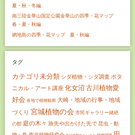
夏・秋・冬編
南三陸金華山国定公園金華山の四季・花マップ
春・夏・秋編
網地島の四季・花マップ 夏・秋編
タグ
カテゴリ未分類
ボタ
シダ植物・シダ調査
古川植物愛
化女沼
ニカル・アート講座
好会
大崎・地域の行事・地域
各地で植物観察
宮城植物の会
づくり
市民ギャラリー緒絶
庭の木々
旅先や出かけた先で
昆虫・動
の館
田
物・鳥
東北植物研究会
植物調査