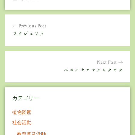
投
Previous Post
稿
フクジュソウ
ナ
ビ
ゲ
Next Post
ベニバナヤマシャクヤク
ー
シ
ョ
カテゴリー
ン
植物図鑑
社会活動
教育普及活動