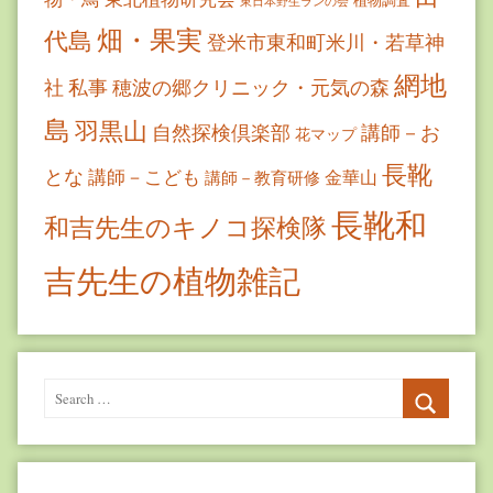
東日本野生ランの会
畑・果実
代島
登米市東和町米川・若草神
網地
社
私事
穂波の郷クリニック・元気の森
島
羽黒山
自然探検倶楽部
講師－お
花マップ
長靴
とな
講師－こども
金華山
講師－教育研修
長靴和
和吉先生のキノコ探検隊
吉先生の植物雑記
Search
for:
Search