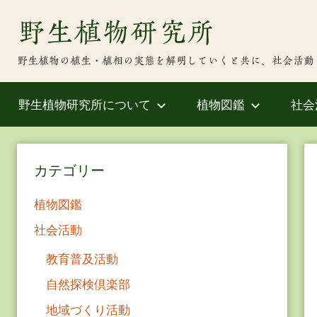
Skip
野生植物研究所
to
content
野生植物の植生・植相の実態を解明していくと共に、社会活動
野生植物研究所について
植物図鑑
社会
カテゴリー
植物図鑑
社会活動
教育普及活動
自然探検倶楽部
地域づくり活動