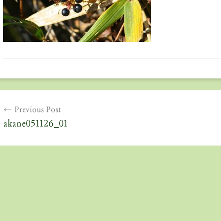
投
Previous Post
稿
akane051126_01
ナ
ビ
ゲ
ー
シ