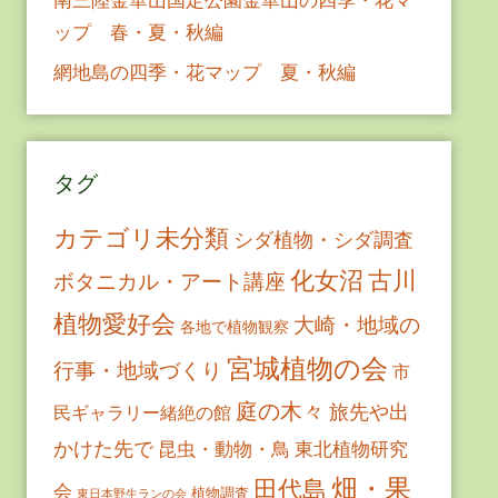
ップ 春・夏・秋編
網地島の四季・花マップ 夏・秋編
タグ
カテゴリ未分類
シダ植物・シダ調査
古川
化女沼
ボタニカル・アート講座
植物愛好会
大崎・地域の
各地で植物観察
宮城植物の会
行事・地域づくり
市
庭の木々
旅先や出
民ギャラリー緒絶の館
かけた先で
昆虫・動物・鳥
東北植物研究
畑・果
田代島
会
植物調査
東日本野生ランの会