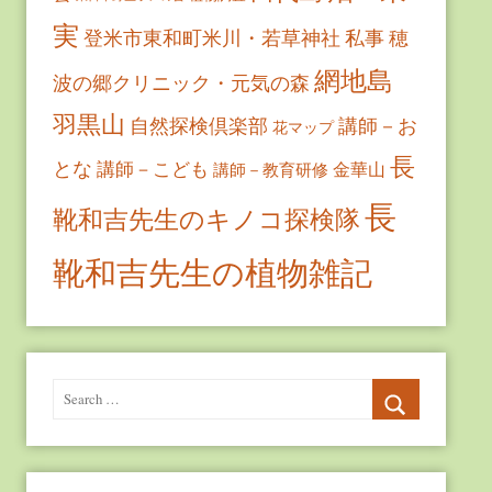
実
登米市東和町米川・若草神社
私事
穂
網地島
波の郷クリニック・元気の森
羽黒山
自然探検倶楽部
講師－お
花マップ
長
とな
講師－こども
金華山
講師－教育研修
長
靴和吉先生のキノコ探検隊
靴和吉先生の植物雑記
Search
for:
Search