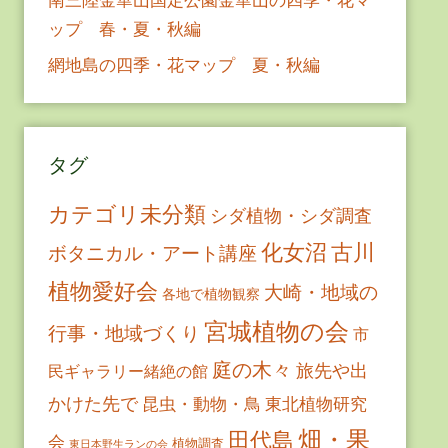
ップ 春・夏・秋編
網地島の四季・花マップ 夏・秋編
タグ
カテゴリ未分類
シダ植物・シダ調査
古川
化女沼
ボタニカル・アート講座
植物愛好会
大崎・地域の
各地で植物観察
宮城植物の会
行事・地域づくり
市
庭の木々
旅先や出
民ギャラリー緒絶の館
かけた先で
昆虫・動物・鳥
東北植物研究
畑・果
田代島
会
植物調査
東日本野生ランの会