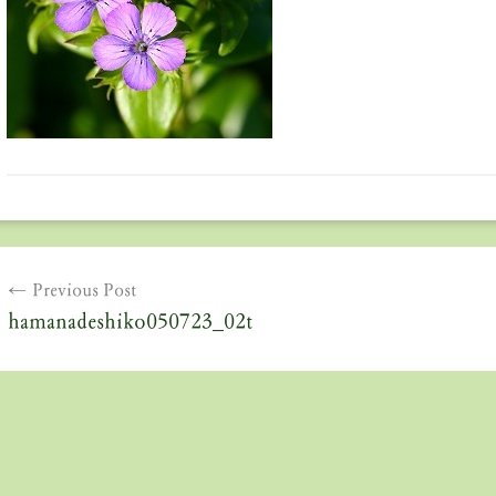
投
Previous Post
稿
hamanadeshiko050723_02t
ナ
ビ
ゲ
ー