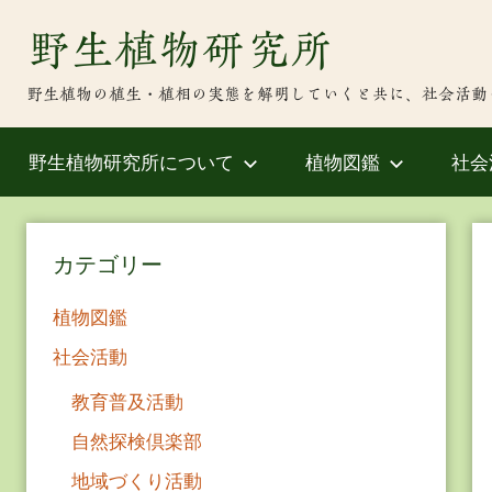
Skip
野生植物研究所
to
content
野生植物の植生・植相の実態を解明していくと共に、社会活動
野生植物研究所について
植物図鑑
社会
カテゴリー
植物図鑑
社会活動
教育普及活動
自然探検倶楽部
地域づくり活動