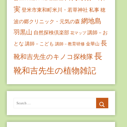
実
登米市東和町米川・若草神社
私事
穂
網地島
波の郷クリニック・元気の森
羽黒山
自然探検倶楽部
講師－お
花マップ
長
とな
講師－こども
金華山
講師－教育研修
長
靴和吉先生のキノコ探検隊
靴和吉先生の植物雑記
Search
for:
Search