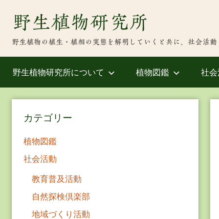
Skip
野生植物研究所
to
content
野生植物の植生・植相の実態を解明していくと共に、社会活動
野生植物研究所について
植物図鑑
社会
カテゴリー
植物図鑑
社会活動
教育普及活動
自然探検倶楽部
地域づくり活動