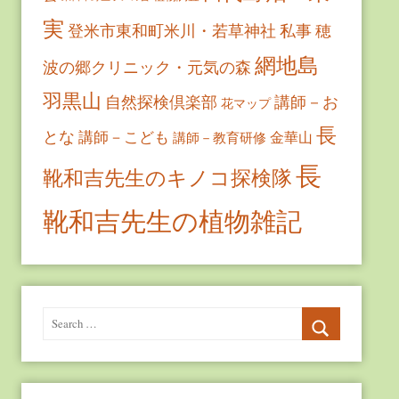
実
登米市東和町米川・若草神社
私事
穂
網地島
波の郷クリニック・元気の森
羽黒山
自然探検倶楽部
講師－お
花マップ
長
とな
講師－こども
金華山
講師－教育研修
長
靴和吉先生のキノコ探検隊
靴和吉先生の植物雑記
Search
for:
Search