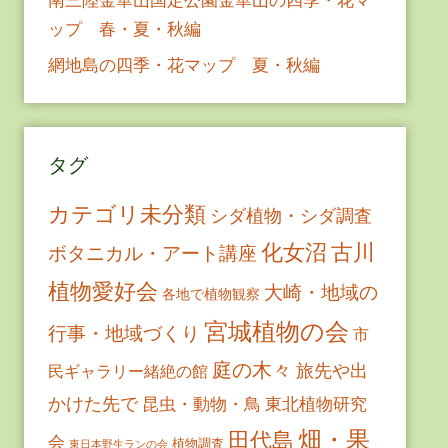
ップ 春・夏・秋編
網地島の四季・花マップ 夏・秋編
タグ
カテゴリ未分類
シダ植物・シダ調査
古川
化女沼
ボタニカル・アート講座
植物愛好会
大崎・地域の
各地で植物観察
宮城植物の会
行事・地域づくり
市
庭の木々
旅先や出
民ギャラリー緒絶の館
かけた先で
昆虫・動物・鳥
東北植物研究
畑・果
田代島
会
植物調査
東日本野生ランの会