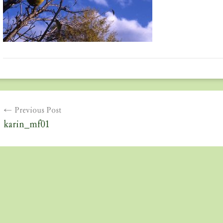
投
Previous Post
稿
karin_mf01
ナ
ビ
ゲ
ー
シ