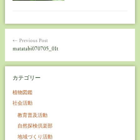
投
Previous Post
稿
matatabi070705_01t
ナ
ビ
カテゴリー
ゲ
ー
植物図鑑
シ
社会活動
ョ
教育普及活動
ン
自然探検倶楽部
地域づくり活動