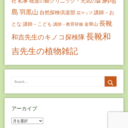
社
私事
穂波の郷クリニック・元気の森
島
羽黒山
自然探検倶楽部
講師－お
花マップ
長靴
とな
講師－こども
金華山
講師－教育研修
長靴和
和吉先生のキノコ探検隊
吉先生の植物雑記
Search
for:
Search
アーカイブ
ア