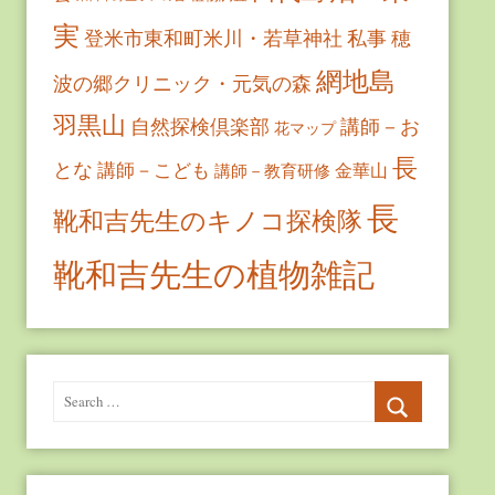
実
登米市東和町米川・若草神社
私事
穂
網地島
波の郷クリニック・元気の森
羽黒山
自然探検倶楽部
講師－お
花マップ
長
とな
講師－こども
金華山
講師－教育研修
長
靴和吉先生のキノコ探検隊
靴和吉先生の植物雑記
Search
for:
Search