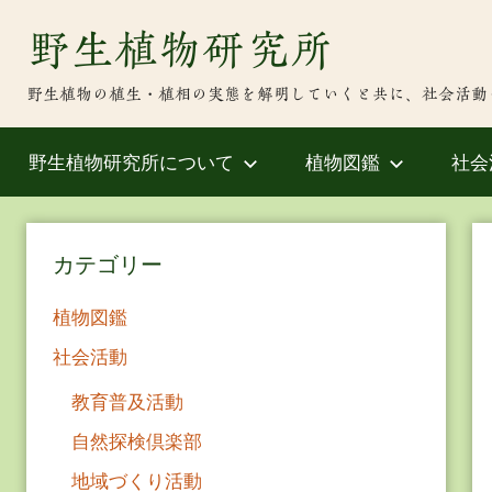
Skip
野生植物研究所
to
content
野生植物の植生・植相の実態を解明していくと共に、社会活動
野生植物研究所について
植物図鑑
社会
カテゴリー
植物図鑑
社会活動
教育普及活動
自然探検倶楽部
地域づくり活動