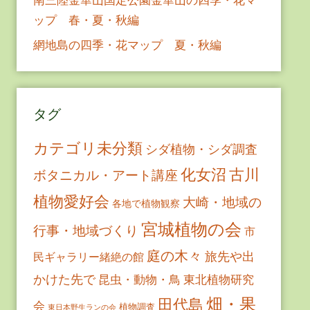
ップ 春・夏・秋編
網地島の四季・花マップ 夏・秋編
タグ
カテゴリ未分類
シダ植物・シダ調査
古川
化女沼
ボタニカル・アート講座
植物愛好会
大崎・地域の
各地で植物観察
宮城植物の会
行事・地域づくり
市
庭の木々
旅先や出
民ギャラリー緒絶の館
かけた先で
昆虫・動物・鳥
東北植物研究
畑・果
田代島
会
植物調査
東日本野生ランの会