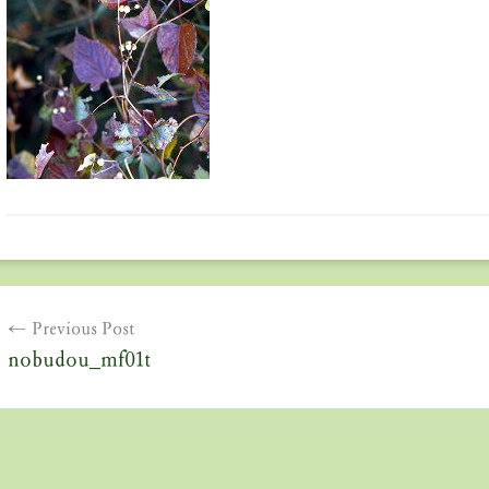
投
Previous Post
稿
nobudou_mf01t
ナ
ビ
ゲ