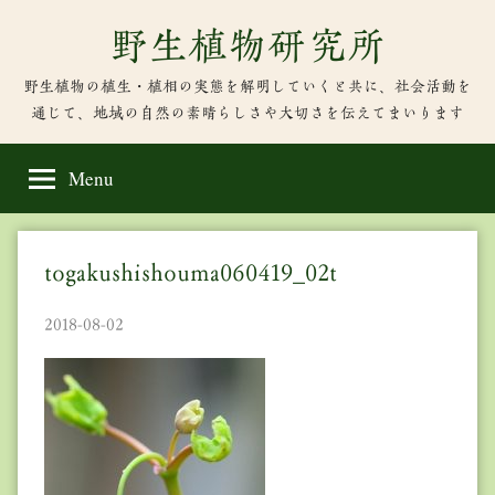
Skip
野生植物研究所
to
content
野生植物の植生・植相の実態を解明していくと共に、社会活動を
通じて、地域の自然の素晴らしさや大切さを伝えてまいります
Menu
togakushishouma060419_02t
2018-08-02