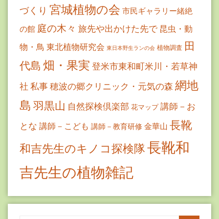
宮城植物の会
づくり
市民ギャラリー緒絶
庭の木々
旅先や出かけた先で
昆虫・動
の館
田
物・鳥
東北植物研究会
植物調査
東日本野生ランの会
畑・果実
代島
登米市東和町米川・若草神
網地
社
私事
穂波の郷クリニック・元気の森
島
羽黒山
自然探検倶楽部
講師－お
花マップ
長靴
とな
講師－こども
金華山
講師－教育研修
長靴和
和吉先生のキノコ探検隊
吉先生の植物雑記