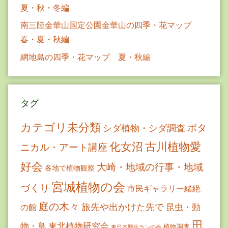
夏・秋・冬編
南三陸金華山国定公園金華山の四季・花マップ
春・夏・秋編
網地島の四季・花マップ 夏・秋編
タグ
カテゴリ未分類
ボタ
シダ植物・シダ調査
古川植物愛
化女沼
ニカル・アート講座
好会
大崎・地域の行事・地域
各地で植物観察
宮城植物の会
づくり
市民ギャラリー緒絶
庭の木々
旅先や出かけた先で
昆虫・動
の館
田
物・鳥
東北植物研究会
植物調査
東日本野生ランの会