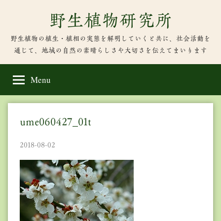
Skip
野生植物研究所
to
content
野生植物の植生・植相の実態を解明していくと共に、社会活動を
通じて、地域の自然の素晴らしさや大切さを伝えてまいります
Menu
ume060427_01t
2018-08-02