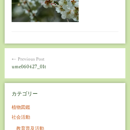
投
Previous Post
稿
ume060427_01t
ナ
ビ
カテゴリー
ゲ
ー
植物図鑑
シ
社会活動
ョ
教育普及活動