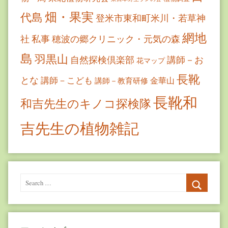
畑・果実
代島
登米市東和町米川・若草神
網地
社
私事
穂波の郷クリニック・元気の森
島
羽黒山
自然探検倶楽部
講師－お
花マップ
長靴
とな
講師－こども
金華山
講師－教育研修
長靴和
和吉先生のキノコ探検隊
吉先生の植物雑記
Search
for:
Search