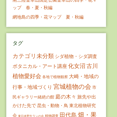
ップ 春・夏・秋編
網地島の四季・花マップ 夏・秋編
タグ
カテゴリ未分類
シダ植物・シダ調査
古川
化女沼
ボタニカル・アート講座
植物愛好会
大崎・地域の
各地で植物観察
宮城植物の会
行事・地域づくり
市
庭の木々
旅先や出
民ギャラリー緒絶の館
かけた先で
昆虫・動物・鳥
東北植物研究
畑・果
田代島
会
植物調査
東日本野生ランの会