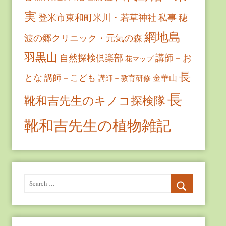
実
登米市東和町米川・若草神社
私事
穂
網地島
波の郷クリニック・元気の森
羽黒山
自然探検倶楽部
講師－お
花マップ
長
とな
講師－こども
金華山
講師－教育研修
長
靴和吉先生のキノコ探検隊
靴和吉先生の植物雑記
Search
for:
Search