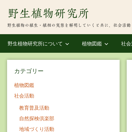
Skip
野生植物研究所
to
content
野生植物の植生・植相の実態を解明していくと共に、社会活動
野生植物研究所について
植物図鑑
社会
カテゴリー
植物図鑑
社会活動
教育普及活動
自然探検倶楽部
地域づくり活動