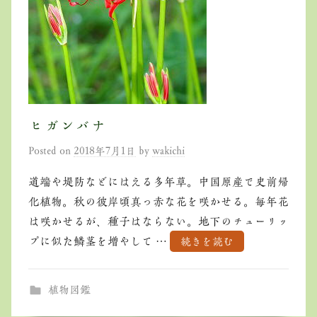
ヒガンバナ
Posted on
2018年7月1日
by
wakichi
道端や堤防などにはえる多年草。中国原産で史前帰
化植物。秋の彼岸頃真っ赤な花を咲かせる。毎年花
は咲かせるが、種子はならない。地下のチューリッ
プに似た鱗茎を増やして …
続きを読む
植物図鑑