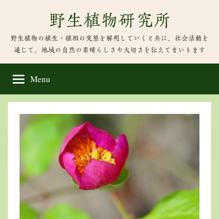
Skip
野生植物研究所
to
content
野生植物の植生・植相の実態を解明していくと共に、社会活動を
通じて、地域の自然の素晴らしさや大切さを伝えてまいります
Menu