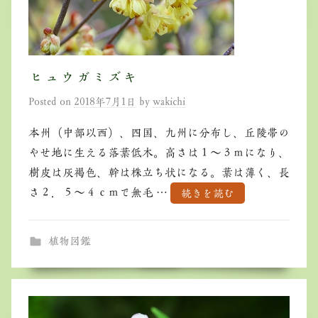
ヒュウガミズキ
Posted on
2018年7月1日
by
wakichi
本州（中部以西）、四国、九州に分布し、丘陵帯の
やせ地に生える落葉低木。高さは１～３ｍになり、
樹皮は灰褐色、幹は株立ち状になる。葉は薄く、長
さ２．５～４ｃｍで無毛 …
続きを読む
植物図鑑