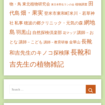
田
物・鳥
東北植物研究会
植物調査
東日本野生ランの会
畑・果実
代島
登米市東和町米川・若草神
網地
社
私事
穂波の郷クリニック・元気の森
島
羽黒山
自然探検倶楽部
講師－お
花マップ
長靴
とな
講師－こども
金華山
講師－教育研修
長靴和
和吉先生のキノコ探検隊
吉先生の植物雑記
Search
for:
Search