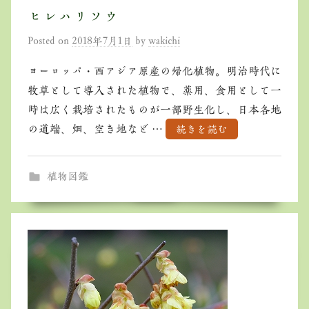
ヒレハリソウ
Posted on
2018年7月1日
by
wakichi
ヨーロッパ・西アジア原産の帰化植物。明治時代に
牧草として導入された植物で、薬用、食用として一
時は広く栽培されたものが一部野生化し、日本各地
の道端、畑、空き地など …
続きを読む
植物図鑑