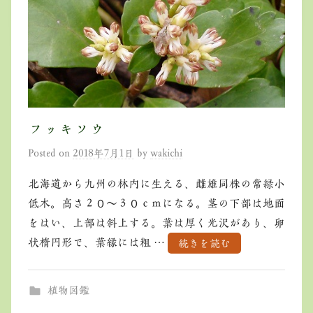
フッキソウ
Posted on
2018年7月1日
by
wakichi
北海道から九州の林内に生える、雌雄同株の常緑小
低木。高さ２０～３０ｃｍになる。茎の下部は地面
をはい、上部は斜上する。葉は厚く光沢があり、卵
状楕円形で、葉縁には粗 …
続きを読む
植物図鑑