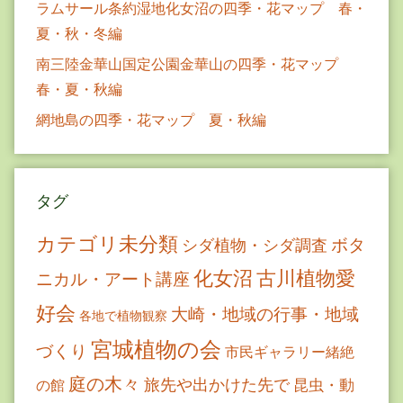
ラムサール条約湿地化女沼の四季・花マップ 春・
夏・秋・冬編
南三陸金華山国定公園金華山の四季・花マップ
春・夏・秋編
網地島の四季・花マップ 夏・秋編
タグ
カテゴリ未分類
ボタ
シダ植物・シダ調査
古川植物愛
化女沼
ニカル・アート講座
好会
大崎・地域の行事・地域
各地で植物観察
宮城植物の会
づくり
市民ギャラリー緒絶
庭の木々
旅先や出かけた先で
昆虫・動
の館