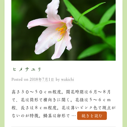
ヒメサユリ
Posted on
2018年7月1日
by
wakichi
高さ３０～５０ｃｍ程度。開花時期は６月～８月
で、花は筒形で横向きに開く。花径は５～６ｃｍ
程、長さは８ｃｍ程度。花は薄いピンク色で斑点が
ないのが特徴。鱗茎は卵形で …
続きを読む