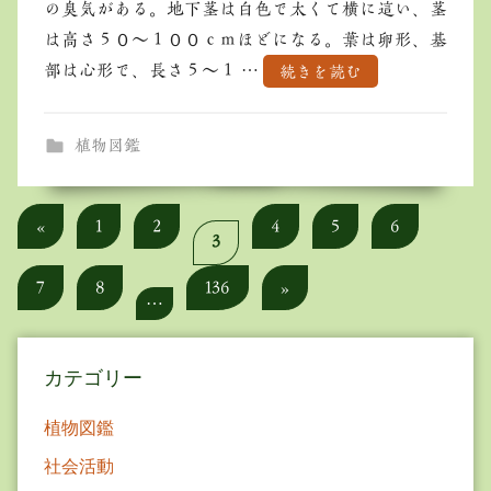
の臭気がある。地下茎は白色で太くて横に這い、茎
は高さ５０～１００ｃｍほどになる。葉は卵形、基
部は心形で、長さ５～１ …
続きを読む
植物図鑑
投
Previous
«
1
2
4
5
6
3
Posts
稿
Next
7
8
136
»
の
…
Posts
ペ
カテゴリー
ー
ジ
植物図鑑
送
社会活動