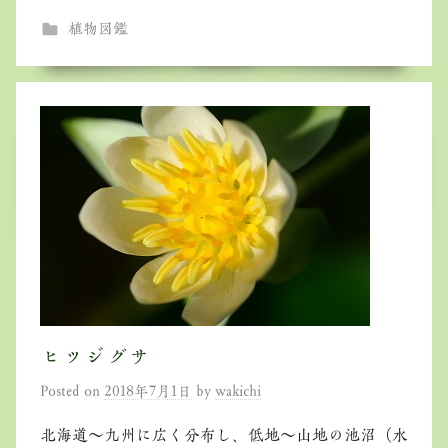
植物図鑑
ヒツジグサ
Posted on
2018年7月1日
by
wakichi
北海道～九州に広く分布し、低地～山地の池沼（水