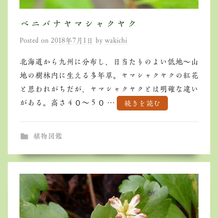
ベニバナヤマシャクヤク
Posted on
2018年7月1日
by
wakichi
北海道から九州に分布し、日当たりのよい低地～山
地の樹林内に生える多年草。ヤマシャクヤクの紅花
と思われがちだが、ヤマシャクヤクとは明確な違い
がある。高さ４０～５０ …
続きを読む
植物図鑑